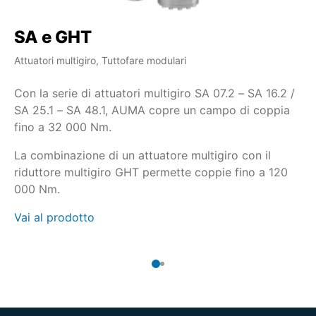
SA e GHT
S
Attuatori multigiro, Tuttofare modulari
Att
Con la serie di attuatori multigiro SA 07.2 – SA 16.2 /
Qu
SA 25.1 – SA 48.1, AUMA copre un campo di coppia
da
fino a 32 000 Nm.
mu
ch
La combinazione di un attuatore multigiro con il
co
riduttore multigiro GHT permette coppie fino a 120
Va
000 Nm.
Vai al prodotto