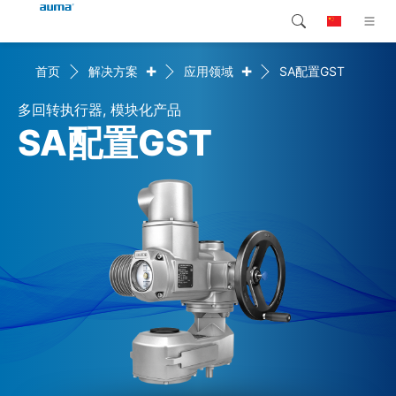
+
+
首页
解决方案
应用领域
SA配置GST
搜索
Global
产品介绍
多回转执行器, 模块化产品
欧洲
解决方案
SA配置GST
下载
亚太地区
服务支持
北美
公司简介
联系我们