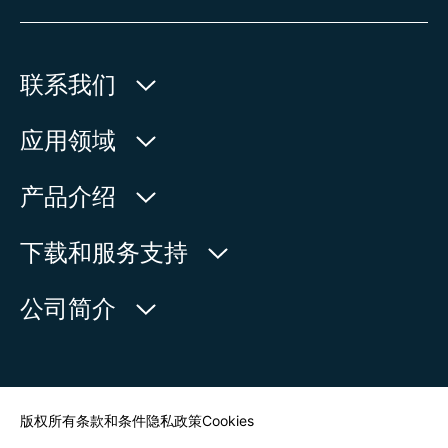
联系我们
欧玛执行器(中国)有限公司
应用领域
人民北路171号
水利
产品介绍
中国，江苏省，太仓市
石油天然气
215499
产品查询
下载和服务支持
电力
产品概览
在地图上查看
欧玛中国联系方式
公司简介
通用工业
电话:
+86 512 33026900
服务请求
造船
传真:
+86 512 33026910
新闻中心
查找联系人
邮箱:
mailbox@auma-china.com
联系表
版权所有
条款和条件
隐私政策
Cookies