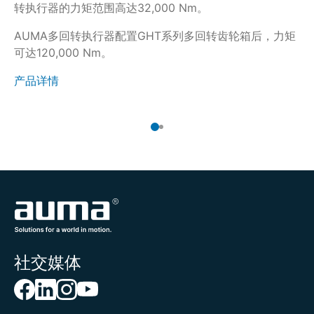
转执行器的力矩范围高达32,000 Nm。
/
合
AUMA多回转执行器配置GHT系列多回转齿轮箱后，力矩
可达120,000 Nm。
输
产品详情
产
社交媒体