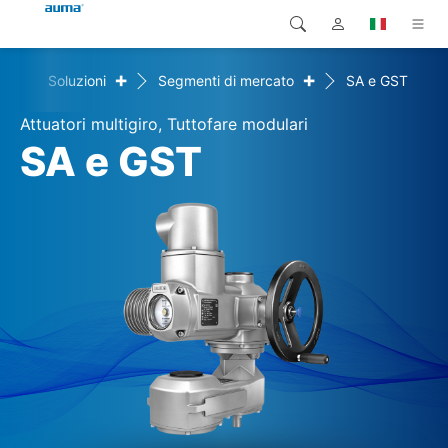
+
+
me
Soluzioni
Segmenti di mercato
SA e GST
Ricerca
Global
Prodotti
Attuatori multigiro, Tuttofare modulari
Europa
Soluzioni
SA e GST
Downloads
Asia e Pacifico
Servizio di assistenza
Nord America
Impresa
Contatto