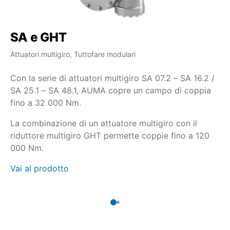
SA e GHT
S
Attuatori multigiro, Tuttofare modulari
Att
Con la serie di attuatori multigiro SA 07.2 – SA 16.2 /
Qu
SA 25.1 – SA 48.1, AUMA copre un campo di coppia
gr
fino a 32 000 Nm.
mu
ri
La combinazione di un attuatore multigiro con il
riduttore multigiro GHT permette coppie fino a 120
ch
000 Nm.
co
Vai al prodotto
Va