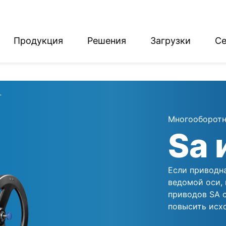
Продукция
Решения
Загрузки
Се
English
Deutsch
T
Многооборотн
Sa 
Если приводн
ведомой оси,
приводов SA 
повысить исх