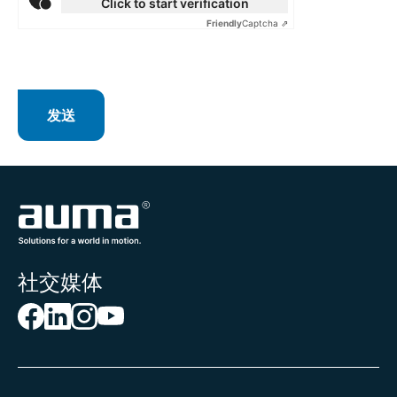
Click to start verification
安圭拉
Friendly
Captcha ⇗
安提瓜和巴布达
奥地利
奥兰群岛
澳大利亚
巴巴多斯
发送
巴布亚新几内亚
巴哈马
巴基斯坦
巴拉圭
巴勒斯坦领土
巴林
巴拿马
社交媒体
巴西
白俄罗斯
百慕大
保加利亚
北马里亚纳群岛
北马其顿