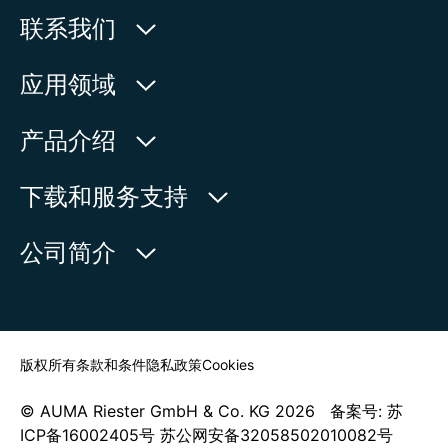
贝宁
联系我们
比利时
冰岛
欧玛执行器(中国)有限公司
应用领域
波多黎各
波兰
人民北路171号
水利
波斯尼亚和黑塞哥维那
产品介绍
玻利维亚
中国，江苏省，太仓市
石油天然气
伯利兹
215499
产品查询
下载和服务支持
博茨瓦纳
电力
产品概览
在地图上查看
不丹
欧玛中国联系方式
公司简介
通用工业
布基纳法索
电话:
+86 512 33026900
布隆迪
服务请求
造船
传真:
+86 512 33026910
新闻中心
布韦岛
查找联系人
朝鲜
邮箱:
mailbox@auma-china.com
赤道几内亚
联系表
版权所有
条款和条件
隐私政策
Cookies
丹麦
德国
© AUMA Riester GmbH & Co. KG 2026 备案号: 苏
东帝汶
ICP备16002405号 苏公网安备32058502010082号
多哥