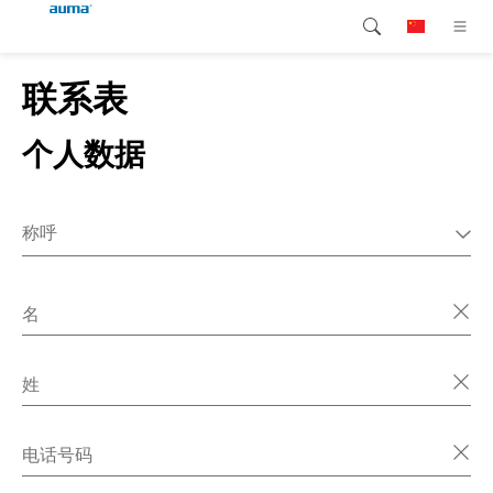
联系表
搜索
continent.global
产品介绍
个人数据
欧洲
解决方案
下载
亚太地区
称呼
服务支持
先生
北美
女士
名
公司简介
其它
联系我们
姓
电话号码