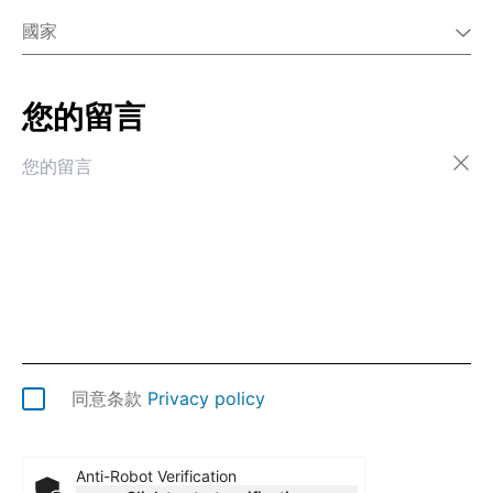
國家
您的留言
阿尔巴尼亚
阿尔及利亚
阿富汗
阿根廷
阿拉伯联合酋长国
阿鲁巴
阿曼
阿塞拜疆
埃及
埃塞俄比亚
爱尔兰
同意条款
Privacy policy
爱沙尼亚
安道尔
安哥拉
Anti-Robot Verification