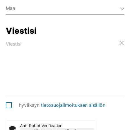
Maa
Viestisi
Afganistan
Ahvenanmaa
Alankomaat
Albania
Algeria
Amerikan Samoa
Andorra
Angola
Anguilla
Antarktis
Antigua ja Barbuda
hyväksyn
tietosuojailmoituksen sisällön
Arabiemiirikunnat
Argentiina
Armenia
Anti-Robot Verification