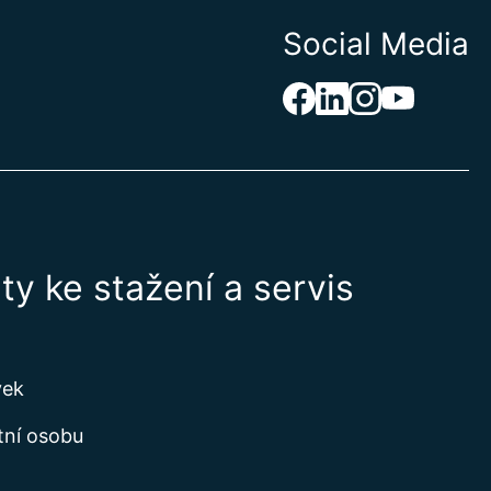
Social Media
Hercegovina
ostrov
ndickooceánské území
anenské ostrovy
y ke stažení a servis
aso
ostrovy
vek
ra
tní osobu