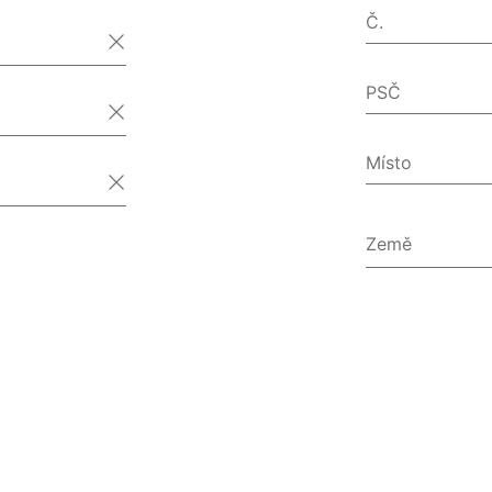
Č.
PSČ
Místo
Země
Afghánist
Ålandy
Albánie
Alžírsko
Americká
Americké