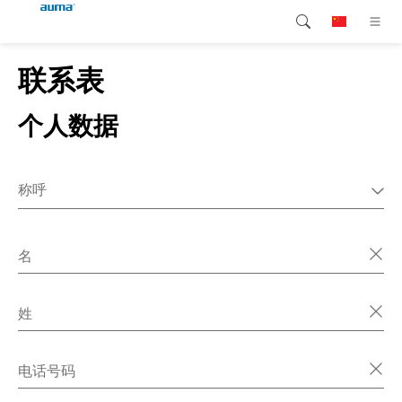
联系表
搜索
continent.global
产品介绍
个人数据
欧洲
解决方案
下载
亚太地区
称呼
服务支持
先生
北美
女士
名
公司简介
其它
联系我们
姓
电话号码