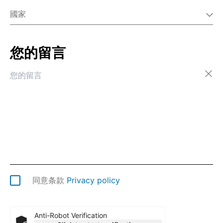
國家
您的留言
阿尔巴尼亚
阿尔及利亚
阿富汗
阿根廷
阿拉伯联合酋长国
阿鲁巴
阿曼
阿塞拜疆
埃及
埃塞俄比亚
爱尔兰
同意条款
Privacy policy
爱沙尼亚
安道尔
安哥拉
Anti-Robot Verification