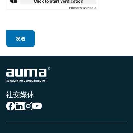
Click to start verification
安圭拉
Friendly
Captcha ⇗
安提瓜和巴布达
奥地利
奥兰群岛
澳大利亚
巴巴多斯
发送
巴布亚新几内亚
巴哈马
巴基斯坦
巴拉圭
巴勒斯坦领土
巴林
巴拿马
社交媒体
巴西
白俄罗斯
百慕大
保加利亚
北马里亚纳群岛
北马其顿