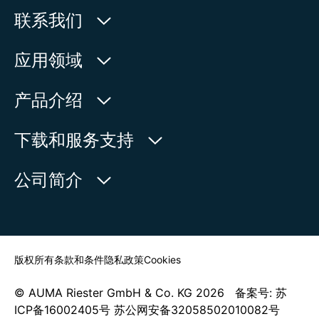
贝宁
联系我们
比利时
冰岛
欧玛执行器(中国)有限公司
应用领域
波多黎各
波兰
人民北路171号
水利
波斯尼亚和黑塞哥维那
产品介绍
玻利维亚
中国，江苏省，太仓市
石油天然气
伯利兹
215499
产品查询
下载和服务支持
博茨瓦纳
电力
产品概览
在地图上查看
不丹
欧玛中国联系方式
公司简介
通用工业
布基纳法索
电话:
+86 512 33026900
布隆迪
服务请求
造船
传真:
+86 512 33026910
新闻中心
布韦岛
查找联系人
朝鲜
邮箱:
mailbox@auma-china.com
赤道几内亚
联系表
版权所有
条款和条件
隐私政策
Cookies
丹麦
德国
© AUMA Riester GmbH & Co. KG 2026 备案号: 苏
东帝汶
ICP备16002405号 苏公网安备32058502010082号
多哥