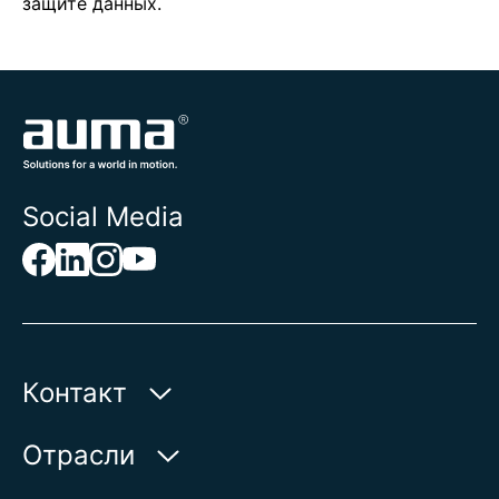
защите данных.
Social Media
Контакт
AUMA Riester
Отрасли
GmbH & Co. KG