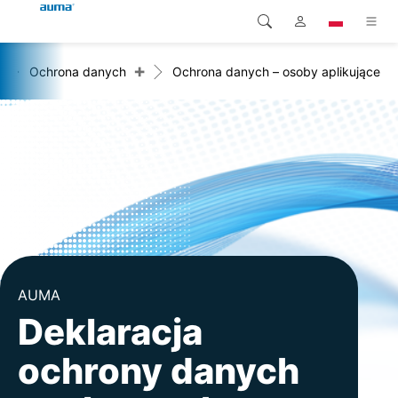
+
+
Ochrona danych
Ochrona danych – osoby aplikujące
Wyszukaj
Global
Produkty
Europa
Rozwiązania
Pliki do pobrania
Azja i Pacyfik
Serwis
Ameryka Północna
Przedsiębiorstwo
AUMA
Kontakt
Deklaracja
ochrony danych