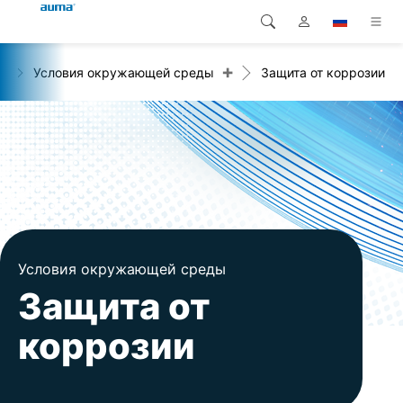
+
+
Условия окружающей среды
Защита от коррозии
Поиск
Global
Продукция
Европа
Решения
Загрузки
Азия и Тихий океан
Сервисная служба
Северная Америка
Предприятие
Условия окружающей среды
Защита от
Контакт
коррозии