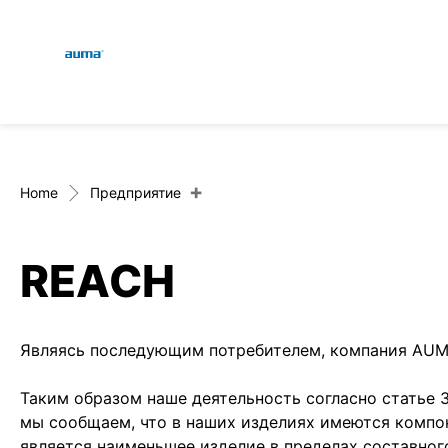
Global
Поиск
Европа
+
Home
Предприятие
REACH
Азия и Тихий океан
Являясь последующим потребителем, компания AUMA 
Северная Америка
Таким образом наше деятельность согласно статье 
мы сообщаем, что в наших изделиях имеются компон
является наименьшее изделие в пределах составног