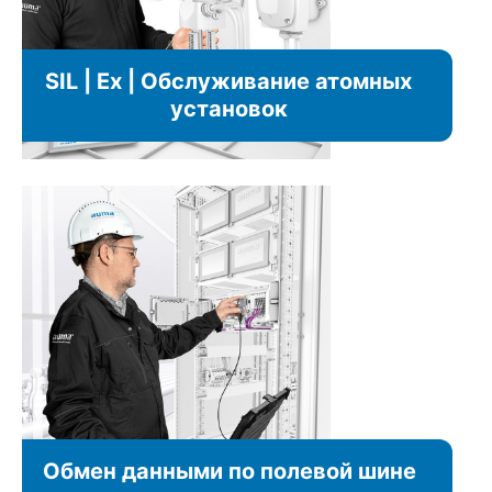
SIL | Ex | Обслуживание атомных
установок
Обмен данными по полевой шине