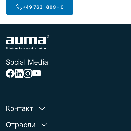
+49 7631 809 - 0
Social Media
Контакт
AUMA Riester
Отрасли