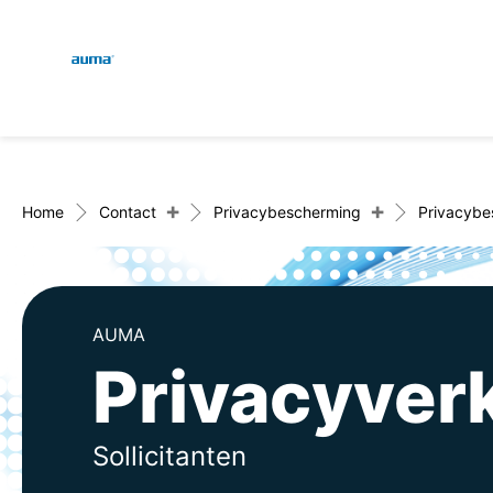
Global
Zoekopdracht
Europa
+
+
Home
Contact
Privacybescherming
Privacybes
Azië en Stille Oceaan
AUMA
Privacyverk
Noord-Amerika
Sollicitanten