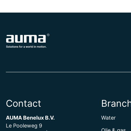
Contact
Branc
AUMA Benelux B.V.
Water
Le Pooleweg 9
Olie & gas