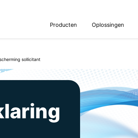
Producten
Oplossingen
English
Deutsch
cherming sollicitant
laring