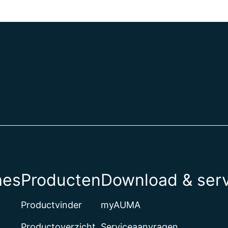
hes
Producten
Download & ser
Productvinder
myAUMA
Productoverzicht
Serviceaanvragen