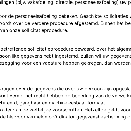
lingen (bijv. vakafdeling, directie, personeelsafdeling) u
or de personeelsafdeling bekeken. Geschikte sollicitaties 
ordt over de verdere procedure afgestemd. Binnen het bed
an onze sollicitatieprocedure.
 betreffende sollicitatieprocedure bewaard, over het alg
soonlijke gegevens hebt ingestemd, zullen wij uw gegevens
toezegging voor een vacature hebben gekregen, dan worden
opvragen over de gegevens die over uw persoon zijn opges
kunt verder het recht hebben op beperking van de verwerki
ctureerd, gangbaar en machineleesbaar formaat.
kader van de wettelijke voorschriften. Hetzelfde geldt vo
 de hiervoor vermelde coördinator gegevensbescherming of