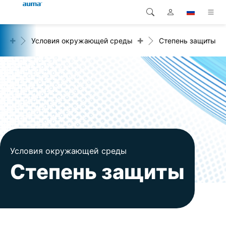
+
+
ия
Условия окружающей среды
Степень защиты
Поиск
Global
Продукция
Европа
Решения
Загрузки
Азия и Тихий океан
Сервисная служба
Северная Америка
Предприятие
Условия окружающей среды
Степень защиты
Контакт