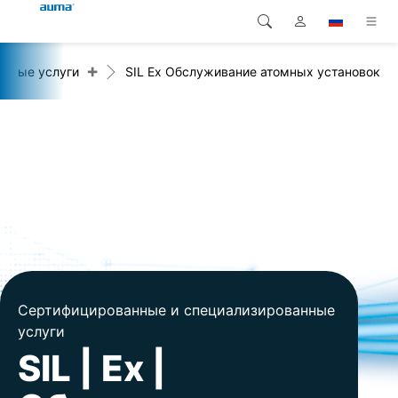
+
анные услуги
SIL Ex Обслуживание атомных установок
Поиск
Global
Продукция
Европа
Решения
Загрузки
Азия и Тихий океан
Сервисная служба
Северная Америка
Предприятие
Контакт
Сертифицированные и специализированные
услуги
SIL | Ex |