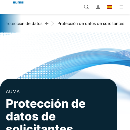
+
Protección de datos
Protección de datos de solicitantes
Búsqueda
Global
Productos
Europa
Soluciones
Descargas
Asia y Pacífico
Servicio
Norteamérica
Empresa
AUMA
Contacto
Protección de
datos de
solicitantes