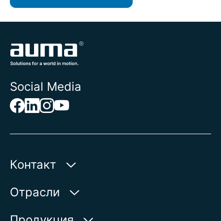
Social Media
Контакт
AUMA Riester
Отрасли
GmbH & Co. KG
Aumastr. 1
Вода
Продукция