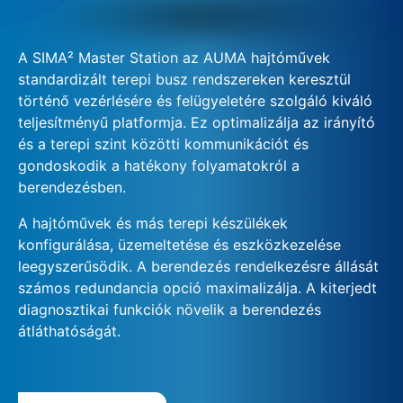
A SIMA² Master Station az AUMA hajtóművek
standardizált terepi busz rendszereken keresztül
történő vezérlésére és felügyeletére szolgáló kiváló
teljesítményű platformja. Ez optimalizálja az irányító
és a terepi szint közötti kommunikációt és
gondoskodik a hatékony folyamatokról a
berendezésben.
A hajtóművek és más terepi készülékek
konfigurálása, üzemeltetése és eszközkezelése
leegyszerűsödik. A berendezés rendelkezésre állását
számos redundancia opció maximalizálja. A kiterjedt
diagnosztikai funkciók növelik a berendezés
átláthatóságát.