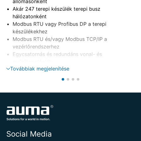
állomásonként
Akár 247 terepi készülék terepi busz
hálózatonként
Modbus RTU vagy Profibus DP a terepi
készülékekhez
Modbus RTU és/vagy Modbus TCP/IP a
vezérlőrendszerhez
Egycsatornás és redundáns vonal- és
gyűrűtopológiák
Továbbiak megjelenítése
Hot-Standby rendszer redundancia
Ház 19“-os rendszerek telepítéséhez
Social Media