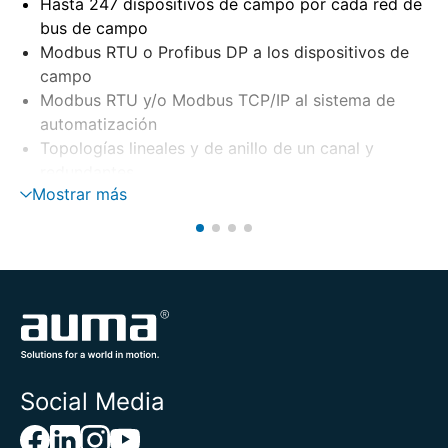
Hasta 247 dispositivos de campo por cada red de
bus de campo
Modbus RTU o Profibus DP a los dispositivos de
campo
Modbus RTU y/o Modbus TCP/IP al sistema de
automatización
Topologías lineales y de anillo de un canal y
redundantes
Mostrar más
Redundancia de sistema Hot-Standby
Carcasa para la instalación en sistemas de 19"
Social Media