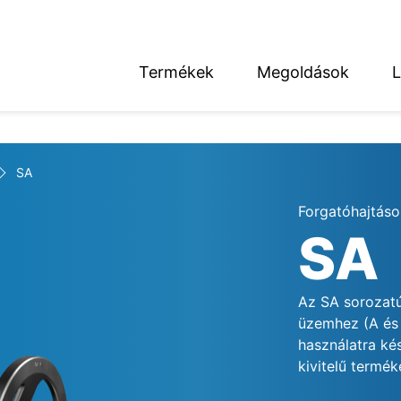
Termékek
Megoldások
L
English
Deutsch
SA
Forgatóhajtáso
SA
térség
Az SA sorozatú
üzemhez (A és B
használatra ké
kivitelű termé