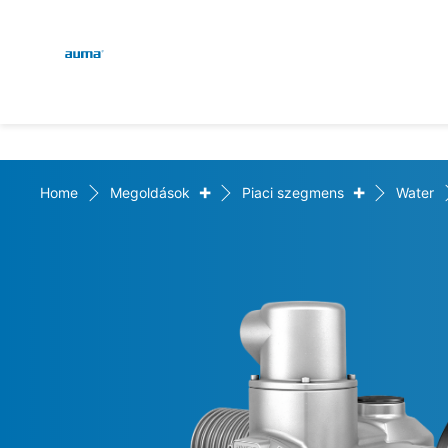
Global
Keresés
Európa
+
+
Home
Megoldások
Piaci szegmens
Water
Ázsia és Csendes-óceáni 
Észak-Amerika