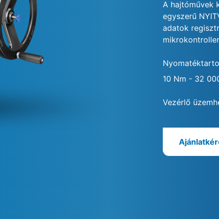
A hajtóművek 
egyszerű NYIT
adatok regiszt
mikrokontroller 
Nyomatéktart
10 Nm - 32 0
Vezérlő üzemh
Ajánlatké