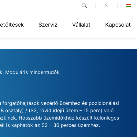
etöltések
Szerviz
Vállalat
Kapcsolat
k, Moduláris mindentudók
 forgatóhajtások vezérlő üzemhez és pozicionálási
 osztály) / (S2, rövid idejű üzem – 15 perc) való
szülnek. Hosszabb üzemidőkhöz készült különleges
kek is kaphatók az S2 – 30 perces üzemhez.