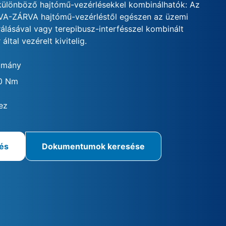
különböző hajtómű-vezérlésekkel kombinálhatók: Az
VA-ZÁRVA hajtómű-vezérléstől egészen az üzemi
rálásával vagy terepibusz-interfésszel kombinált
által vezérelt kivitelig.
omány
00 Nm
ez
rés
Dokumentumok keresése