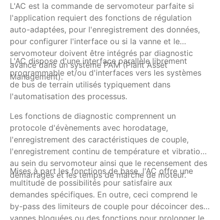
L'AC est la commande de servomoteur parfaite si
La
l'application requiert des fonctions de régulation
si
auto-adaptées, pour l'enregistrement des données,
su
pour configurer l'interface ou si la vanne et le
éc
servomoteur doivent être intégrés par diagnostic
sy
L'AC dispose d'une interface parallèle librement
Ve
avancé dans un système PAM (Plant Asset
se
programmable et/ou d'interfaces vers les systèmes
Management).
l'
de bus de terrain utilisés typiquement dans
en
l'automatisation des processus.
co
L'
Les fonctions de diagnostic comprennent un
de
protocole d'évènements avec horodatage,
co
l'enregistrement des caractéristiques de couple,
pa
l'enregistrement continu de température et vibration
po
au sein du servomoteur ainsi que le recensement des
Mises à part les fonctions de base, l'AC offre une
si
démarrages et les temps de marche de moteur.
multitude de possibilités pour satisfaire aux
di
demandes spécifiques. En outre, ceci comprend le
by-pass des limiteurs de couple pour décoincer des
vannes bloquées ou des fonctions pour prolonger le