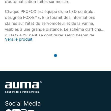
d’automatisation faites sur mesure.
Chaque PROFOX est équipé d’une LED centrale :
désignée FOX-EYE. Elle fournit des informations
claires sur l’état du servomoteur et de la vanne,
visibles à une grande distance. Le schéma d’affichage
du FOX-EYE peut se configurer selon besoin de
Vers le produit
l’utilisateur.
Social Media