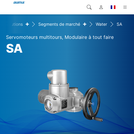
+
+
Solutions
Segments de marché
Water
SA
Recherche
Global
Produits
Servomoteurs multitours, Modulaire à tout faire
Europe
Solutions
SA
Téléchargements
Asie et Océanie
SAV support
Amérique du Nord
Entreprise
Contact