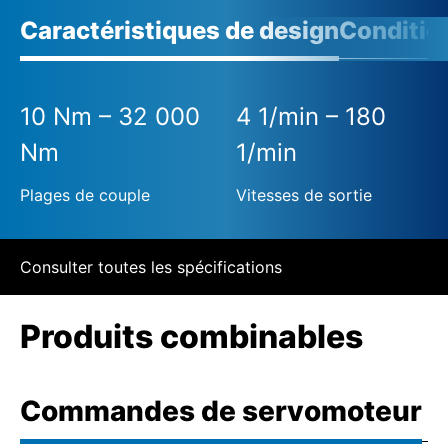
Caractéristiques de design
Conditio
10 Nm – 32 000
4 1/min – 180
Nm
1/min
Plages de couple
Vitesses de sortie
Consulter toutes les spécifications
Produits combinables
Commandes de servomoteur