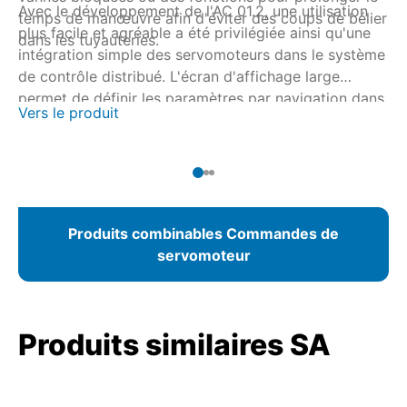
Avec le développement de l'AC 01.2, une utilisation
temps de manœuvre afin d'éviter des coups de bélier
plus facile et agréable a été privilégiée ainsi qu'une
dans les tuyauteries.
intégration simple des servomoteurs dans le système
de contrôle distribué. L'écran d'affichage large
permet de définir les paramètres par navigation dans
Vers le produit
le menu de la commande de servomoteur ou encore
par connexion Bluetooth sans fil à l'aide du logiciel
AUMA CDT. Lors d'une connexion de bus de terrain,
les paramètres peuvent être définis à partir du poste
de commande.
Produits combinables Commandes de
servomoteur
Produits similaires SA