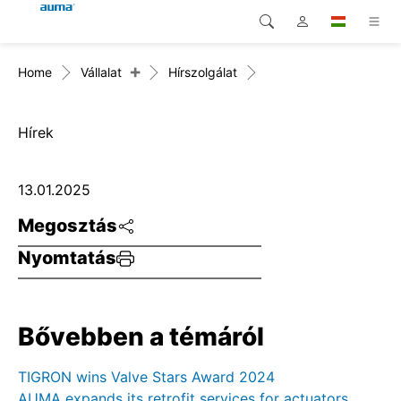
+
Home
Vállalat
Hírszolgálat
Keresés
Global
Termékek
Európa
Megoldások
Hírek
Letöltések
Ázsia és Csendes-óceáni
13.01.2025
térség
Szerviz
Megosztás
Észak-Amerika
Nyomtatás
Vállalat
Kapcsolat
Bővebben a témáról
TIGRON wins Valve Stars Award 2024
AUMA expands its retrofit services for actuators