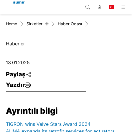
+
Home
Şirketler
Haber Odası
Arama
Global
Ürünler
Avrupa
Çözümler
Haberler
Downloads
Asya ve Pasifik
13.01.2025
Servis
Kuzey Amerika
Paylaş
Yazdır
Şirketler
İrtibat kurulacak kişi
Ayrıntılı bilgi
TIGRON wins Valve Stars Award 2024
AUMA expands its retrofit services for actuators