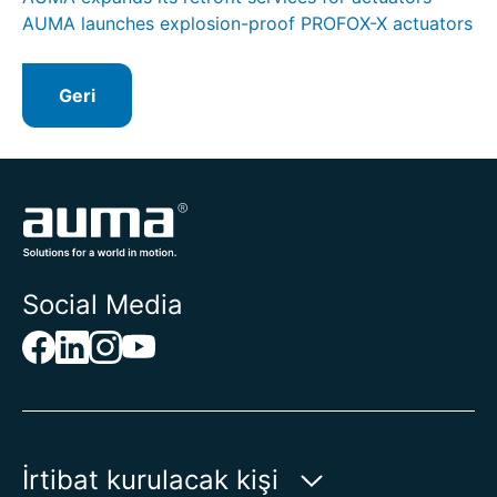
AUMA launches explosion-proof PROFOX-X actuators
Geri
Social Media
İrtibat kurulacak kişi