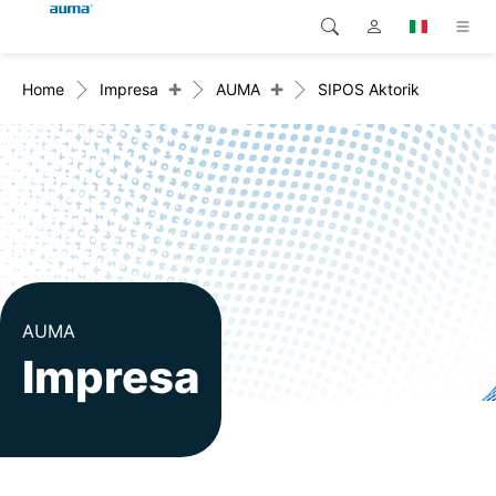
+
+
Home
Impresa
AUMA
SIPOS Aktorik
Ricerca
Global
Prodotti
Europa
Soluzioni
Downloads
Asia e Pacifico
Servizio di assistenza
Nord America
Impresa
AUMA
Impresa
Contatto