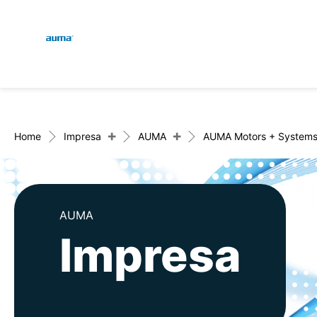
Global
Engl
Ricerca
Deut
Europa
+
+
Home
Impresa
AUMA
AUMA Motors + System
Asia e Pacifico
AUMA
Impresa
Nord America