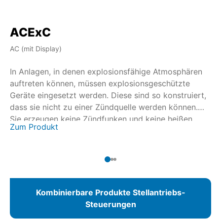
ACExC
A
AC (mit Display)
AM
In Anlagen, in denen explosionsfähige Atmosphären
In
auftreten können, müssen explosionsgeschützte
au
Geräte eingesetzt werden. Diese sind so konstruiert,
Ge
dass sie nicht zu einer Zündquelle werden können.
da
Sie erzeugen keine Zündfunken und keine heißen
Si
Zu
Zum Produkt
Oberflächentemperaturen. Die Zertifizierung wird in
Oberf
Zusammenarbeit mit nationalen und internationalen
Zu
Zertifizierungsstellen durchgeführt. Für die
Zer
Drehantriebe SAEx/SAREx 07.2 – SAEx/SAREx 16.2
Dr
und die Schwenkantriebe SQEx/SQREx 05.2 –
un
SQEx/SQREx 14.2 steht mit der AUMATIC ACExC 01.2
SQ
Kombinierbare Produkte Stellantriebs-
eine Stellantriebs-Steuerung mit integrierter
01
Steuerungen
Ortssteuerstelle zur Verfügung.
Or