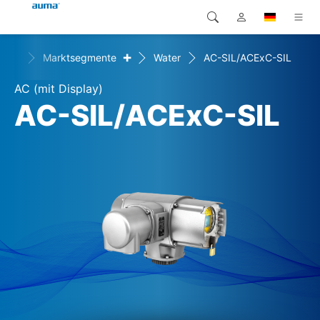
+
+
n
Marktsegmente
Water
AC-SIL/ACExC-SIL
Suche
Global
Produkte
AC (mit Display)
Europa
Lösungen
AC-SIL/ACExC-SIL
Downloads
Asien und Pazifik
Service
Nordamerika
Karriere
Unternehmen
Kontakt