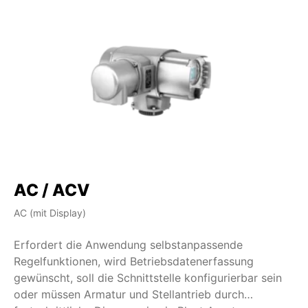
AC / ACV
AC (mit Display)
AM
Erfordert die Anwendung selbstanpassende
We
Regelfunktionen, wird Betriebsdatenerfassung
un
gewünscht, soll die Schnittstelle konfigurierbar sein
üb
oder müssen Armatur und Stellantrieb durch
Au