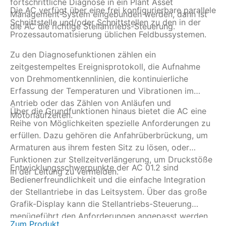
fortschrittliche Diagnose in ein Plant Asset
Sc
Zu
Die AC verfügt über eine frei konfigurierbare parallele
Management System eingebunden werden, dann ist
we
Schnittstelle und/oder Schnittstellen zu den in der
die AC die richtige Stellantriebs-Steuerung.
den Endl
Prozessautomatisierung üblichen Feldbussystemen.
Be
da
Zu den Diagnosefunktionen zählen ein
Sa
zeitgestempeltes Ereignisprotokoll, die Aufnahme
Di
von Drehmomentkennlinien, die kontinuierliche
Me
Erfassung der Temperaturen und Vibrationen im
Op
Antrieb oder das Zählen von Anläufen und
Über die Grundfunktionen hinaus bietet die AC eine
Si
Motorlaufzeiten.
Reihe von Möglichkeiten spezielle Anforderungen zu
erfüllen. Dazu gehören die Anfahrüberbrückung, um
Armaturen aus ihrem festen Sitz zu lösen, oder
Funktionen zur Stellzeitverlängerung, um Druckstöße
Entwicklungsschwerpunkte der AC 01.2 sind
in der Leitung zu vermeiden.
Bedienerfreundlichkeit und die einfache Integration
der Stellantriebe in das Leitsystem. Über das große
Grafik-Display kann die Stellantriebs-Steuerung
menügeführt den Anforderungen angepasst werden,
Zum Produkt