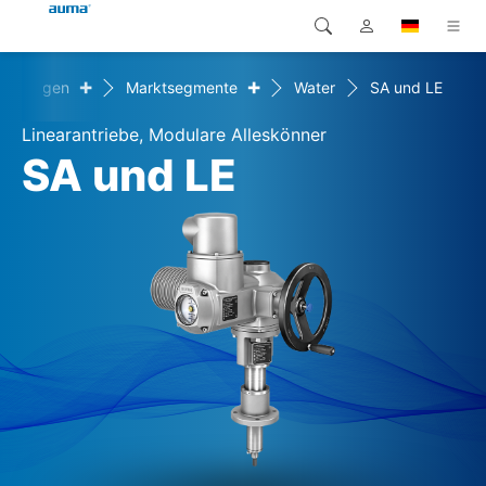
+
+
Lösungen
Marktsegmente
Water
SA und LE
Suche
Global
Produkte
Linearantriebe, Modulare Alleskönner
Europa
Lösungen
SA und LE
Downloads
Asien und Pazifik
Service
Nordamerika
Karriere
Unternehmen
Kontakt