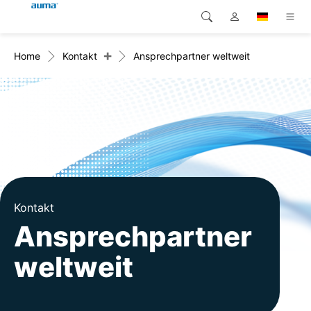
+
Home
Kontakt
Ansprechpartner weltweit
Suche
Global
Produkte
Europa
Lösungen
Downloads
Asien und Pazifik
Service
Nordamerika
Karriere
Kontakt
Ansprechpartner
Unternehmen
weltweit
Kontakt