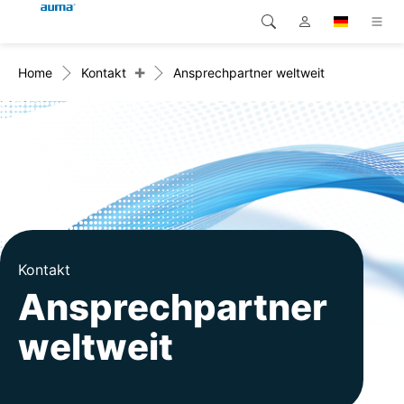
+
Home
Kontakt
Ansprechpartner weltweit
Suche
Global
Produkte
Europa
Lösungen
Downloads
Asien und Pazifik
Service
Nordamerika
Karriere
Kontakt
Ansprechpartner
Unternehmen
weltweit
Kontakt