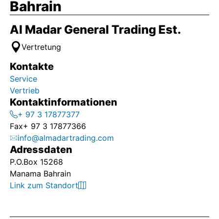
Bahrain
Nos proponemos establecer una relación estrecha
con los usuarios de nuestros productos para lograr
Al Madar General Trading Est.
una sinergia que nos permita la mejora continua de
los procesos productivos.
Vertretung
Kontakte
Service
Vertrieb
Kontaktinformationen
+ 97 3 17877377
Fax
+ 97 3 17877366
info@almadartrading.com
Adressdaten
P.O.Box 15268
Manama Bahrain
Link zum Standort