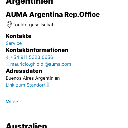
Argentinien
AUMA Argentina Rep.Office
Tochtergesellschaft
Kontakte
Service
Kontaktinformationen
+54 911 5323 0656
mauricio.ghioldi@auma.com
Adressdaten
Buenos Aires Argentinien
Link zum Standort
Mehr
El grupo AUMA Riester GmbH & Co. KG, un líder
mundial en la fabricación de actuadores eléctricos y
reductores, está presente en Argentina desde hace
Australien