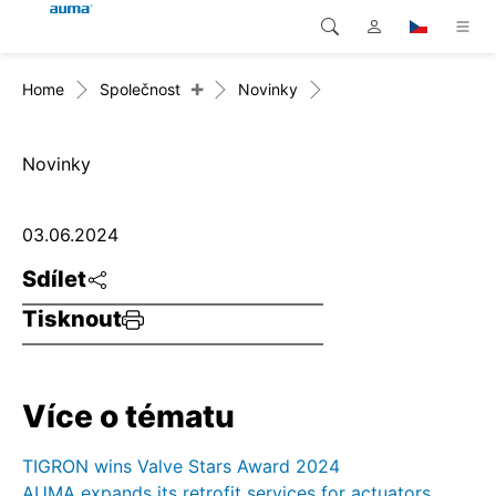
+
Home
Společnost
Novinky
Vyhledávání
Global
Produkty
Evropa
Řešení
Novinky
Ke stažení
Asie a Pacifik
03.06.2024
Servis
Severní Amerika
Sdílet
Tisknout
Společnost
Kontakt
Více o tématu
TIGRON wins Valve Stars Award 2024
AUMA expands its retrofit services for actuators