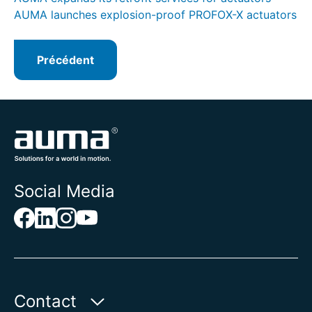
AUMA launches explosion-proof PROFOX-X actuators
Précédent
Social Media
Contact