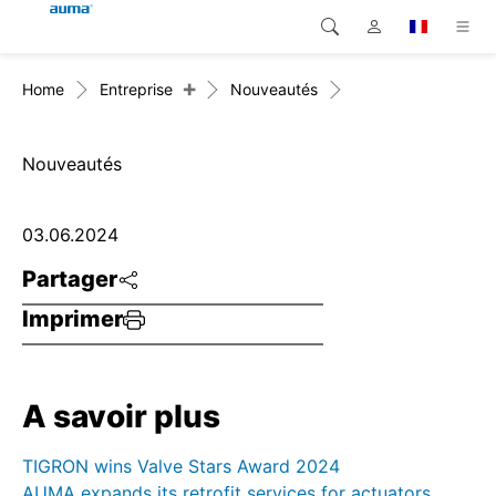
+
Home
Entreprise
Nouveautés
Recherche
Global
Produits
Europe
Solutions
Nouveautés
Téléchargements
Asie et Océanie
03.06.2024
SAV support
Amérique du Nord
Partager
Imprimer
Entreprise
Contact
A savoir plus
TIGRON wins Valve Stars Award 2024
AUMA expands its retrofit services for actuators