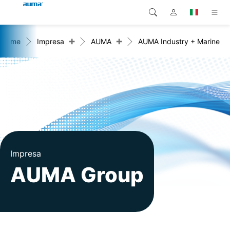
+
+
Home
Impresa
AUMA
AUMA Industry + Marine
Ricerca
Global
Prodotti
Europa
Soluzioni
Downloads
Asia e Pacifico
Servizio di assistenza
Nord America
Impresa
Impresa
AUMA Group
Contatto