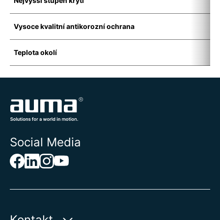
Nejvyšší stupeň krytí
-
Vysoce kvalitní antikorozní ochrana
I
Teplota okolí
-
Social Media
Kontakt