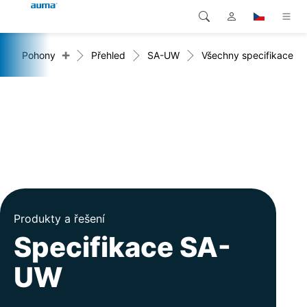
+
+
Pohony
Přehled
SA-UW
Všechny specifikace
Vyhledávání
Global
Produkty
Evropa
Řešení
Ke stažení
Asie a Pacifik
Servis
Severní Amerika
Společnost
Produkty a řešení
Kontakt
Specifikace SA-
UW