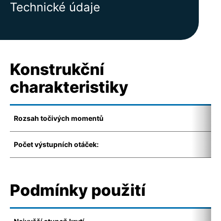
Technické údaje
Konstrukční
charakteristiky
Rozsah točivých momentů
1
Počet výstupních otáček:
4
Podmínky použití