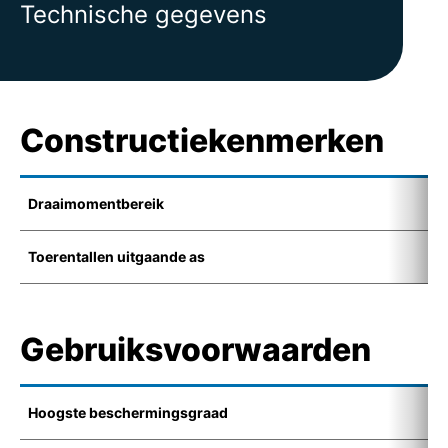
Technische gegevens
Constructiekenmerken
Draaimomentbereik
1
Toerentallen uitgaande as
4
Gebruiksvoorwaarden
Hoogste beschermingsgraad
-