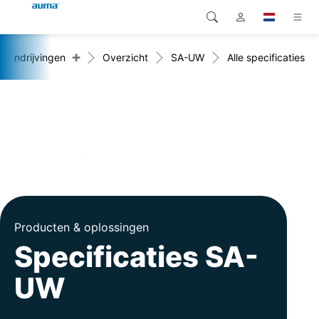
+
Aandrijvingen
Overzicht
SA-UW
Alle specificaties
Zoekopdracht
Global
Producten
Europa
Oplossingen
Downloads
Azië en Stille Oceaan
Service
Noord-Amerika
Bedrijf
Producten & oplossingen
Contact
Specificaties SA-
UW