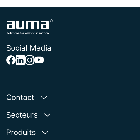
Social Media
Contact
AUMA Riester
Secteurs
GmbH & Co. KG
Aumastr. 1
Secteur des eaux
Produits
79379 Muellheim | Allemagne