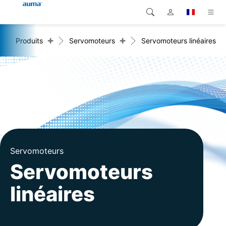
+
+
Produits
Servomoteurs
Servomoteurs linéaires
Recherche
Global
Produits
Europe
Solutions
Téléchargements
Asie et Océanie
SAV support
Amérique du Nord
Entreprise
Servomoteurs
Servomoteurs
Contact
linéaires