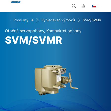
+
ome
Produkty
Vyhledávač výrobků
SVM/SVMR
Vyhledávání
Global
Produkty
Otočné servopohony, Kompaktní pohony
Evropa
Řešení
SVM/SVMR
Ke stažení
Asie a Pacifik
Servis
Severní Amerika
Společnost
Kontakt