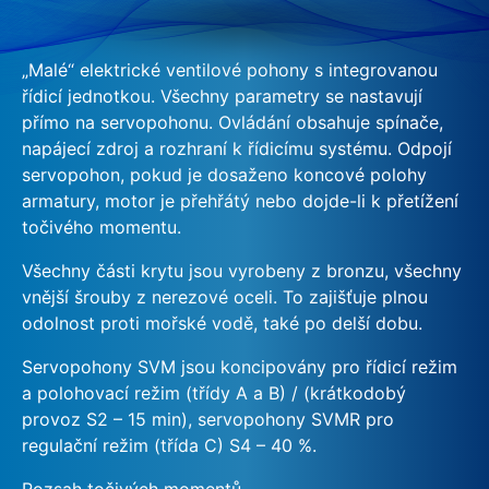
„Malé“ elektrické ventilové pohony s integrovanou
řídicí jednotkou. Všechny parametry se nastavují
přímo na servopohonu. Ovládání obsahuje spínače,
napájecí zdroj a rozhraní k řídicímu systému. Odpojí
servopohon, pokud je dosaženo koncové polohy
armatury, motor je přehřátý nebo dojde-li k přetížení
točivého momentu.
Všechny části krytu jsou vyrobeny z bronzu, všechny
vnější šrouby z nerezové oceli. To zajišťuje plnou
odolnost proti mořské vodě, také po delší dobu.
Servopohony SVM jsou koncipovány pro řídicí režim
a polohovací režim (třídy A a B) / (krátkodobý
provoz S2 – 15 min), servopohony SVMR pro
regulační režim (třída C) S4 – 40 %.
Rozsah točivých momentů