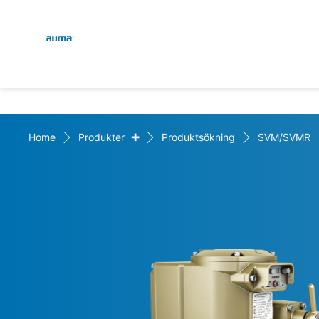
Global
Sök
Europa
+
Home
Produkter
Produktsökning
SVM/SVMR
Asien och Stillahavsområ
Nordamerika