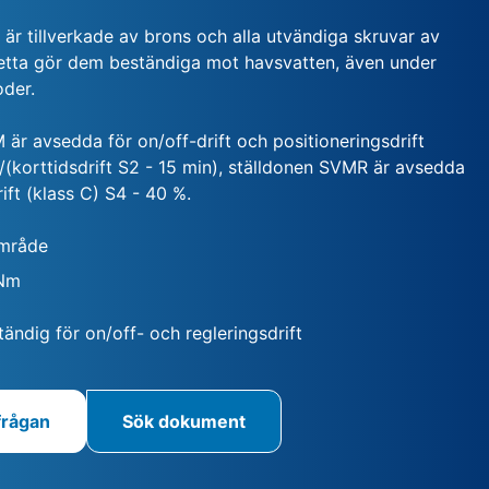
r är tillverkade av brons och alla utvändiga skruvar av
 Detta gör dem beständiga mot havsvatten, även under
oder.
är avsedda för on/off-drift och positioneringsdrift
/(korttidsdrift S2 - 15 min), ställdonen SVMR är avsedda
rift (klass C) S4 - 40 %.
mråde
 Nm
ndig för on/off- och regleringsdrift
frågan
Sök dokument