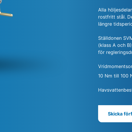
Alla höljesdela
rostfritt stål.
längre tidsperi
Ställdonen SVM 
(klass A och B)
för regleringsd
Vridmomentso
10 Nm till 100
Havsvattenbestä
Skicka för