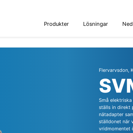
Produkter
Lösningar
Ned
English
Deutsch
Flervarvsdon, 
SV
det
Små elektriska 
ställs in direk
nätadapter sam
ställdonet när 
vridmomentet ö