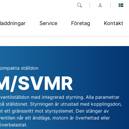
laddningar
Service
Företag
Kontakt
Kompakta ställdon
M/SVMR
ventilställdon med integrerad styrning. Alla parametrar
t på ställdonet. Styrningen är utrustad med kopplingsdon,
t ett gränssnitt mot styrsystemet. Den stänger av
ventilen når ett ändläge, motorn är överhettad eller
verbelastat.