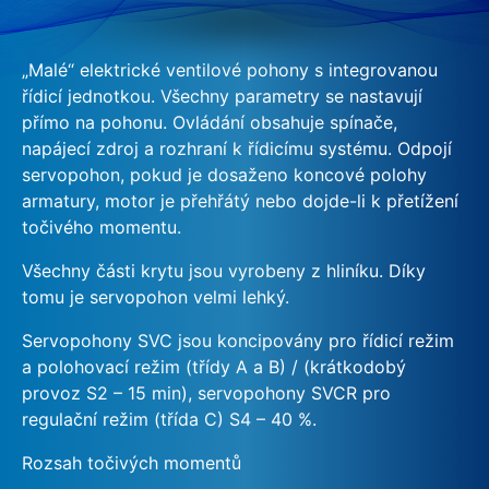
„Malé“ elektrické ventilové pohony s integrovanou
řídicí jednotkou. Všechny parametry se nastavují
přímo na pohonu. Ovládání obsahuje spínače,
napájecí zdroj a rozhraní k řídicímu systému. Odpojí
servopohon, pokud je dosaženo koncové polohy
armatury, motor je přehřátý nebo dojde-li k přetížení
točivého momentu.
Všechny části krytu jsou vyrobeny z hliníku. Díky
tomu je servopohon velmi lehký.
Servopohony SVC jsou koncipovány pro řídicí režim
a polohovací režim (třídy A a B) / (krátkodobý
provoz S2 – 15 min), servopohony SVCR pro
regulační režim (třída C) S4 – 40 %.
Rozsah točivých momentů