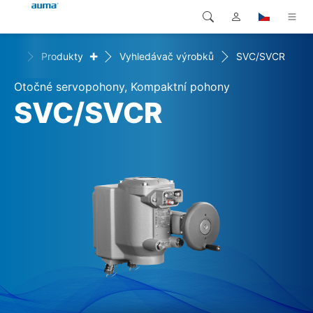
+
ome
Produkty
Vyhledávač výrobků
SVC/SVCR
Vyhledávání
Global
Produkty
Otočné servopohony, Kompaktní pohony
Evropa
Řešení
SVC/SVCR
Ke stažení
Asie a Pacifik
Servis
Severní Amerika
Společnost
Kontakt