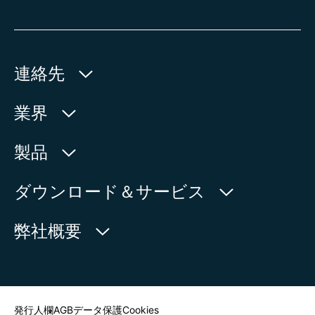
連絡先
AUMA Riester
業界
GmbH & Co. KG
Aumastr. 1
水利産業
製品
79379 Muellheim | Germany
石油・天然ガス
製品検索
ダウンロード＆サービス
地図上に表示
電力
製品概要
myAUMA
電話:
+49 7631 809 - 0
弊社概要
製造部門
メール:
info@auma.com
サービスリクエスト
海洋
お問い合わせフォーム
ニュースルーム
担当者を探す
発行人欄
AGB
データ保護
Cookies