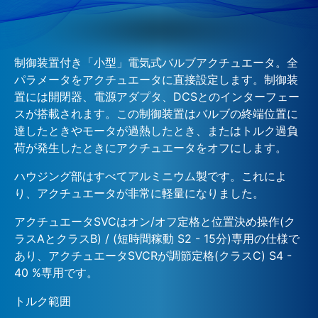
制御装置付き「小型」電気式バルブアクチュエータ。全
パラメータをアクチュエータに直接設定します。制御装
置には開閉器、電源アダプタ、DCSとのインターフェー
スが搭載されます。この制御装置はバルブの終端位置に
達したときやモータが過熱したとき、またはトルク過負
荷が発生したときにアクチュエータをオフにします。
ハウジング部はすべてアルミニウム製です。これによ
り、アクチュエータが非常に軽量になりました。
アクチュエータSVCはオン/オフ定格と位置決め操作(ク
ラスAとクラスB) / (短時間稼動 S2 - 15分)専用の仕様で
あり、アクチュエータSVCRが調節定格(クラスC) S4 -
40 %専用です。
トルク範囲