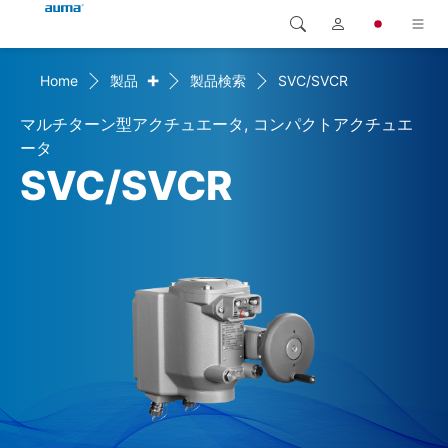
+
Home
製品
製品検索
SVC/SVCR
検索
Global
製品
マルチターン型アクチュエータ, コンパクトアクチュエ
ヨーロッパ
ソリューション
ータ
SVC/SVCR
ダウンロード
アジア・太平洋地域
サービス
北米
弊社概要
連絡先