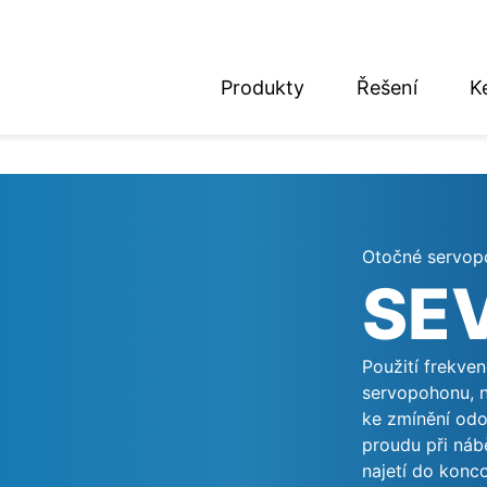
Produkty
Řešení
K
nglish
eutsch
Otočné servopo
SE
Použití frekven
servopohonu, n
ke zmínění odol
proudu při náb
najetí do konc