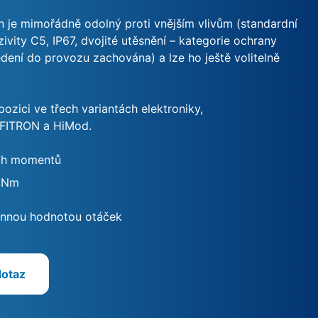
n je mimořádně odolný proti vnějším vlivům (standardní
ivity C5, IP67, dvojité utěsnění – kategorie ochrany
edení do provozu zachována) a lze ho ještě volitelně
ozici ve třech variantách elektroniky,
ITRON a HiMod.
ch momentů
 Nm
nnou hodnotou otáček
dotaz