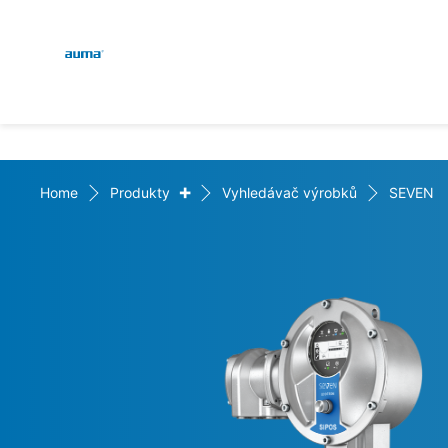
Global
E
Vyhledávání
D
Evropa
+
Home
Produkty
Vyhledávač výrobků
SEVEN
Asie a Pacifik
Severní Amerika