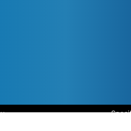
ly
Speci