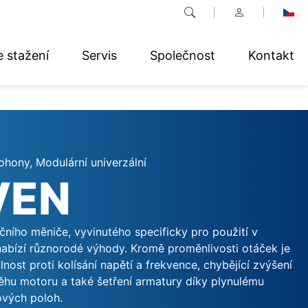
e stažení
Servis
Společnost
Kontakt
hony, Modulární univerzální
VEN
čního měniče, vyvinutého specificky pro použití v
abízí různorodé výhody. Kromě proměnlivosti otáček je
nost proti kolísání napětí a frekvence, chybějící zvýšení
ěhu motoru a také šetření armatury díky plynulému
ových poloh.