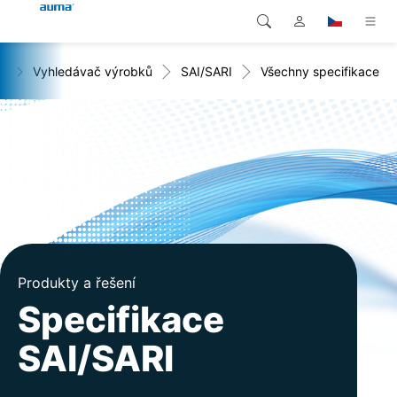
+
Vyhledávač výrobků
SAI/SARI
Všechny specifikace
Vyhledávání
Global
Produkty
Evropa
Řešení
Ke stažení
Asie a Pacifik
Servis
Severní Amerika
Společnost
Produkty a řešení
Kontakt
Specifikace
SAI/SARI