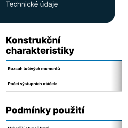
Technické údaje
Konstrukční
charakteristiky
Rozsah točivých momentů
1
Počet výstupních otáček:
4
Podmínky použití