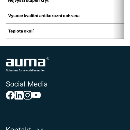
Nejvyšší stupeň krytí
I
Vysoce kvalitní antikorozní ochrana
K
Teplota okolí
-
Social Media
Kontakt