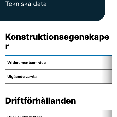
Tekniska data
Konstruktionsegenskape
r
Vridmomentsområde
1
Utgående varvtal
4
Driftförhållanden