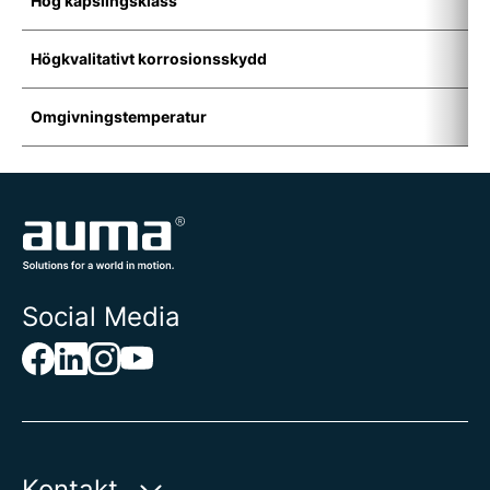
Hög kapslingsklass
I
Högkvalitativt korrosionsskydd
K
Omgivningstemperatur
-
Social Media
Kontakt