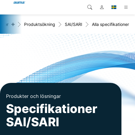
+
kter
Produktsökning
SAI/SARI
Alla specifikationer
Sök
Global
Produkter
Europa
Lösningar
Nedladdningar
Asien och Stillahavsområdet
Service
Nordamerika
Företag
Produkter och lösningar
Kontakt
Specifikationer
SAI/SARI