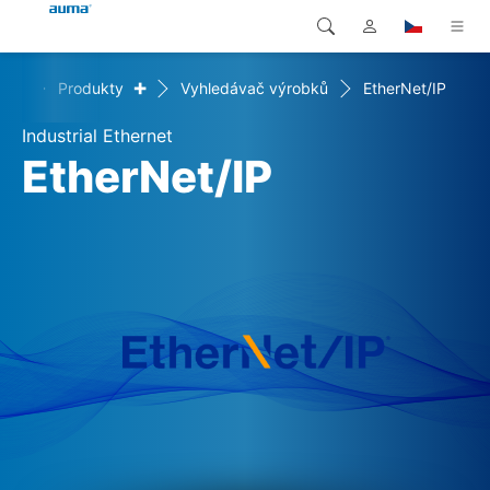
+
ome
Produkty
Vyhledávač výrobků
EtherNet/IP
Vyhledávání
Global
Produkty
Industrial Ethernet
Evropa
Řešení
EtherNet/IP
Ke stažení
Asie a Pacifik
Servis
Severní Amerika
Společnost
Kontakt