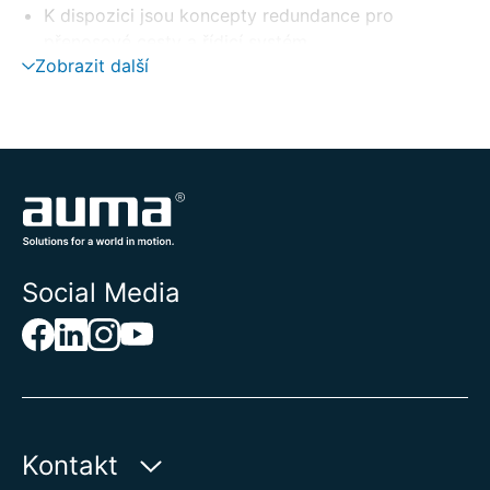
K dispozici jsou koncepty redundance pro
přenosové cesty a řídicí systém
Zobrazit další
Social Media
Kontakt