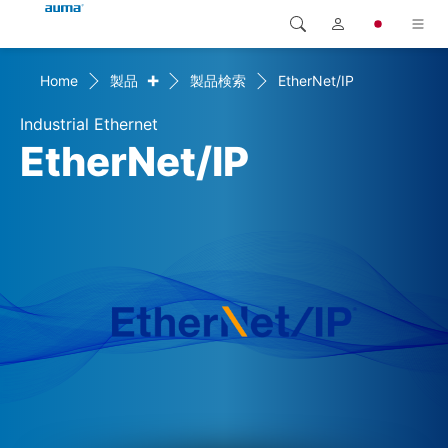
+
Home
製品
製品検索
EtherNet/IP
検索
Global
製品
Industrial Ethernet
ヨーロッパ
ソリューション
EtherNet/IP
ダウンロード
アジア・太平洋地域
サービス
北米
弊社概要
連絡先