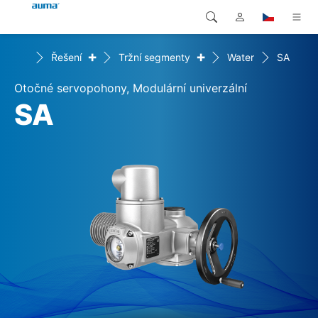
+
+
Home
Řešení
Tržní segmenty
Water
SA
Vyhledávání
Global
Produkty
Otočné servopohony, Modulární univerzální
Evropa
Řešení
SA
Ke stažení
Asie a Pacifik
Servis
Severní Amerika
Společnost
Kontakt