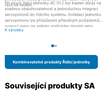
Při vývoji řídicí jednotky AC 01.2 byl kladen důraz na
rázů ve vedení.
snadnou obsluhovatelnost a jednoduchou integraci
servopohonů do řídicího systému. Ovládací jednotku
servopohonu lze přizpůsobit příslušným požadavkům
pomocí menu na velkém grafickém displeji nebo
K výrobku
alternativně pomocí nástroje AUMA CDT přes
bezdrátové spojení Bluetooth. U připojení
prostřednictvím systému Fieldbus může být
parametrizace provedena i z velína.
Kombinovatelné produkty Řídicí jednotky
Související produkty SA