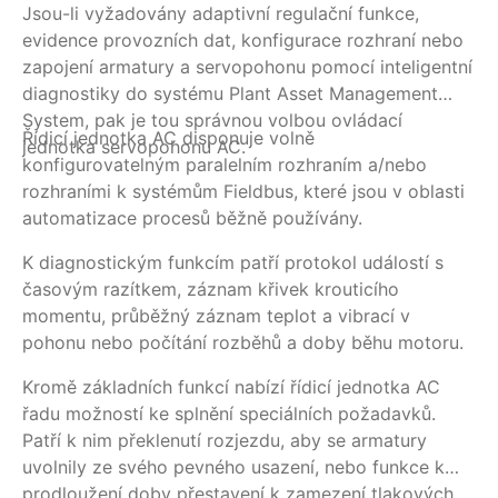
Jsou-li vyžadovány adaptivní regulační funkce,
Je
evidence provozních dat, konfigurace rozhraní nebo
re
zapojení armatury a servopohonu pomocí inteligentní
sy
diagnostiky do systému Plant Asset Management
je
System, pak je tou správnou volbou ovládací
se
Řídicí jednotka AC disponuje volně
K 
jednotka servopohonu AC.
do
konfigurovatelným paralelním rozhraním a/nebo
vy
rozhraními k systémům Fieldbus, které jsou v oblasti
po
automatizace procesů běžně používány.
hl
ko
K diagnostickým funkcím patří protokol událostí s
hl
časovým razítkem, záznam křivek krouticího
mí
momentu, průběžný záznam teplot a vibrací v
sy
pohonu nebo počítání rozběhů a doby běhu motoru.
20
Kromě základních funkcí nabízí řídicí jednotka AC
řadu možností ke splnění speciálních požadavků.
Patří k nim překlenutí rozjezdu, aby se armatury
uvolnily ze svého pevného usazení, nebo funkce k
prodloužení doby přestavení k zamezení tlakových