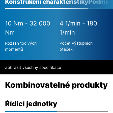
Konstrukční charakteristiky
Podmínk
10 Nm - 32 000
4 1/min - 180
Nm
1/min
Rozsah točivých
Počet výstupních
momentů
otáček:
Zobrazit všechny specifikace
Kombinovatelné produkty
Řídicí jednotky