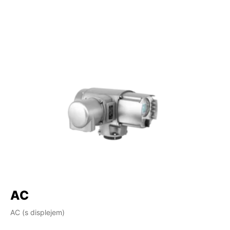
AC
AC (s displejem)
AM