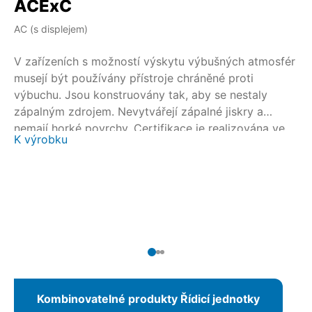
ACExC
A
AC (s displejem)
AM
V zařízeních s možností výskytu výbušných atmosfér
V 
musejí být používány přístroje chráněné proti
mu
výbuchu. Jsou konstruovány tak, aby se nestaly
vý
zápalným zdrojem. Nevytvářejí zápalné jiskry a
zá
nemají horké povrchy. Certifikace je realizována ve
ne
K výrobku
K 
spolupráci s národními a mezinárodními
sp
certifikačními orgány. Pro otočné servopohony
ce
SAEx/SAREx 07.2 – SAEx/SAREx 16.2 a kyvné pohony
SA
SQEx/SQREx 05.2 – SQEx/SQREx 14.2 je díky
SQ
AUMATIC ACExC 01.2 k dispozici ovládací jednotka
MA
servopohonu s integrovaným místním řídicím
se
centrem.
ce
Kombinovatelné produkty Řídicí jednotky