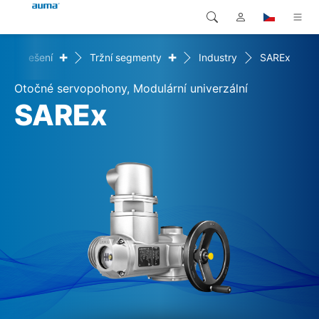
+
+
Řešení
Tržní segmenty
Industry
SAREx
Vyhledávání
Global
Produkty
Otočné servopohony, Modulární univerzální
Evropa
Řešení
SAREx
Ke stažení
Asie a Pacifik
Servis
Severní Amerika
Společnost
Kontakt