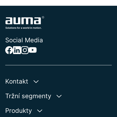
Social Media
Kontakt
AUMA Riester
Tržní segmenty
GmbH & Co. KG
Aumastr 1
Voda
Produkty
79379 Muellheim | Germany