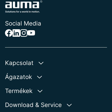
Social Media
Kapcsolat
AUMA Riester
Ágazatok
GmbH & Co. KG
Aumastr 1
Víz
Termékek
79379 Muellheim | Germany
Olaj és gáz
Termékkereső
Download & Service
Megjelenítés a térképen
Energia