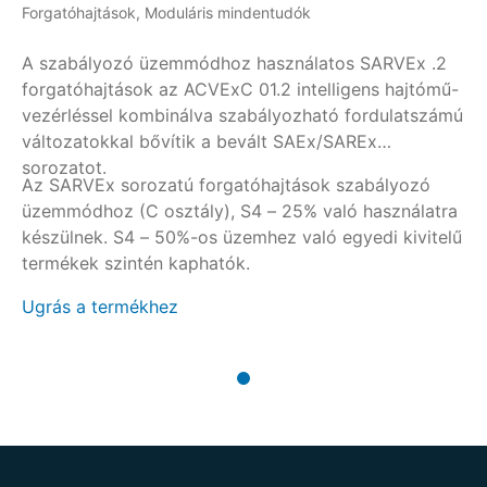
Forgatóhajtások, Moduláris mindentudók
A szabályozó üzemmódhoz használatos SARVEx .2
forgatóhajtások az ACVExC 01.2 intelligens hajtómű-
vezérléssel kombinálva szabályozható fordulatszámú
változatokkal bővítik a bevált SAEx/SAREx
sorozatot.
Az SARVEx sorozatú forgatóhajtások szabályozó
üzemmódhoz (C osztály), S4 – 25% való használatra
készülnek. S4 – 50%-os üzemhez való egyedi kivitelű
termékek szintén kaphatók.
Ugrás a termékhez