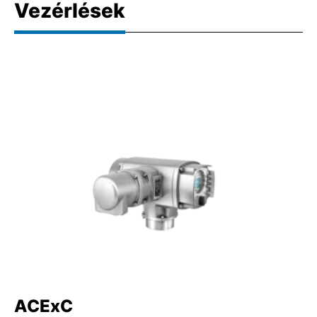
Vezérlések
ACExC
A