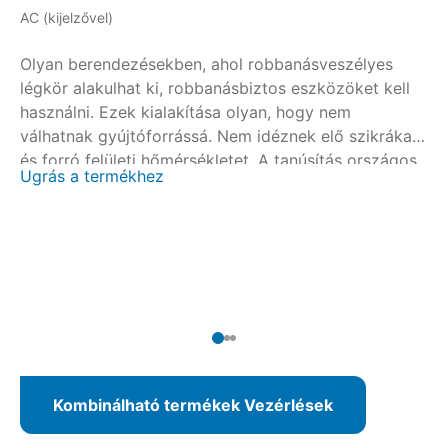
AC (kijelzővel)
AM 
Olyan berendezésekben, ahol robbanásveszélyes
Ol
légkör alakulhat ki, robbanásbiztos eszközöket kell
lé
használni. Ezek kialakítása olyan, hogy nem
ha
válhatnak gyújtóforrássá. Nem idéznek elő szikrákat
vá
és forró felületi hőmérsékletet. A tanúsítás országos
és
Ugrás a termékhez
Ug
és nemzetközi tanúsítóhelyekkel együttműködésben
és
történik. Az AUMATIC ACExC 01.2 révén integrált
tö
helyi kezelőegységgel ellátott vezérlés áll
he
rendelkezésre az SAEx/SAREx 07.2 – 16.2
re
forgatóhajtásokhoz és az SQEx/SQREx 05.2 – 14.2
fo
lengőhajtásokhoz.
le
Kombinálható termékek Vezérlések