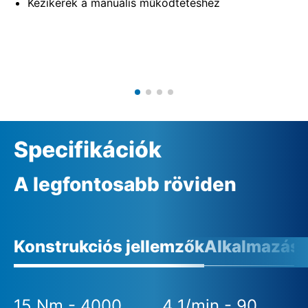
Kézikerék a manuális működtetéshez
Specifikációk
A legfontosabb röviden
Konstrukciós jellemzők
Alkalmazási 
15 Nm - 4000
4 1/min - 90