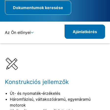
Dokumentumok keresése
Ajánlatkérés
Az Ön előnyei
Részletek
Specifikációk
Kombinálható termékek
Rokon termékek
Konstrukciós jellemzők
Út- és nyomaték-érzékelés
Háromfázisú, váltakozóáramú, egyenáramú
motorok